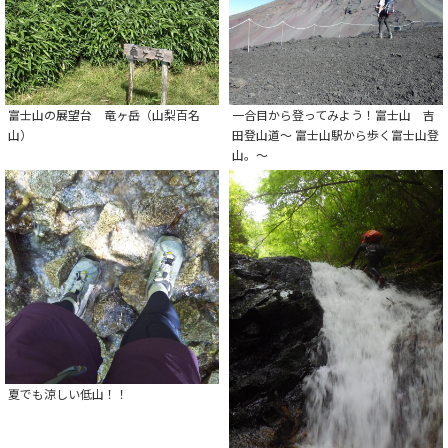
富士山の展望台 竜ヶ岳（山梨百名
一合目から登ってみよう！富士山 吉
山）
田登山道～ 富士山駅から歩く富士山登
山。～
夏でも涼しい低山！！