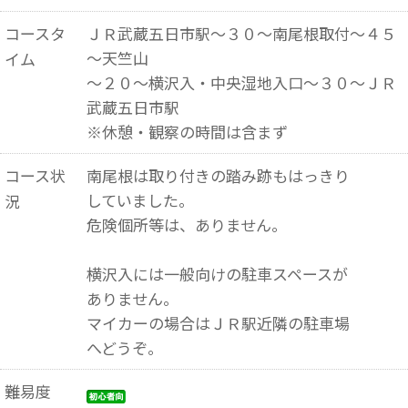
コースタ
ＪＲ武蔵五日市駅～３０～南尾根取付～４５
～天竺山
イム
～２０～横沢入・中央湿地入口～３０～ＪＲ
武蔵五日市駅
※休憩・観察の時間は含まず
コース状
南尾根は取り付きの踏み跡もはっきり
していました。
況
危険個所等は、ありません。
横沢入には一般向けの駐車スペースが
ありません。
マイカーの場合はＪＲ駅近隣の駐車場
へどうぞ。
難易度