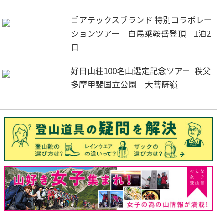
ゴアテックスブランド 特別コラボレー
ションツアー 白馬乗鞍岳登頂 1泊2
日
好日山荘100名山選定記念ツアー 秩父
多摩甲斐国立公園 大菩薩嶺