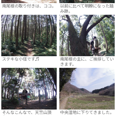
南尾根の取り付きは、ココ。
以前に比べて明瞭になった踏
み跡。
ステキな小径です♬
南尾根の主に、ご挨拶してい
きます。
そんなこんなで、天竺山頂
中央湿地に下りてきました。