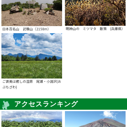
明神山の ミツマタ 散策 (兵庫県）
日本百名山 武尊山（2158m）
ご褒美は癒しの湿原 尾瀬・小淵沢(お
ぶちざわ)
アクセスランキング