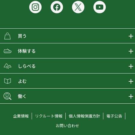
買う
ECMALLの商品をさがす
体験する
取り扱いブランド一覧
おとな女子登山部
しらべる
店舗の商品をさがす
登山学校
登山レポート
よむ
ショップブログ
YamaPos
スタートNAVI
ECMedia
働く
会員募集
グラビティリサーチ
山の辞典
ECMALLチャンネル
新卒採用情報
企業情報
リクルート情報
個人情報保護方針
電子公告
オンラインコンシェルジュ
好日山荘マガジン
中途採用情報
お問い合わせ
好日山荘チャンネル