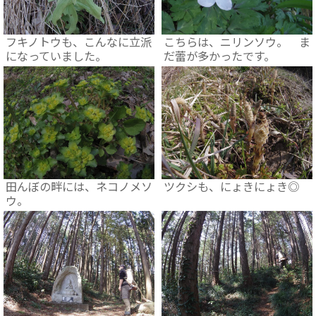
フキノトウも、こんなに立派
こちらは、ニリンソウ。 ま
になっていました。
だ蕾が多かったです。
田んぼの畔には、ネコノメソ
ツクシも、にょきにょき◎
ウ。