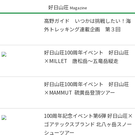
好日山荘
Magazine
高野ガイド いつかは挑戦したい！海
外トレッキング連載企画 第３回
好日山荘100周年イベント 好日山荘
×MILLET 唐松岳～五竜岳縦走
好日山荘100周年イベント 好日山荘
×MAMMUT 硫黄岳登頂ツアー
100周年記念イベント第6弾 好日山荘×
ゴアテックスブランド 北八ヶ岳スノー
シューツアー