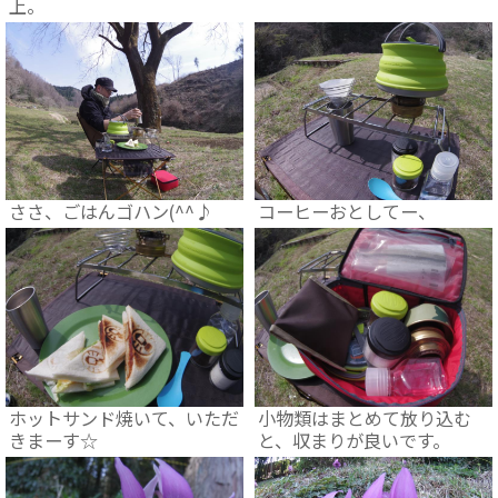
上。
ささ、ごはんゴハン(^^♪
コーヒーおとしてー、
ホットサンド焼いて、いただ
小物類はまとめて放り込む
きまーす☆
と、収まりが良いです。