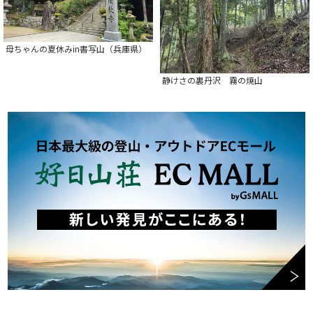
母ちゃんの夏休みin書写山（兵庫県）
静けさの裏丹沢 霧の焼山