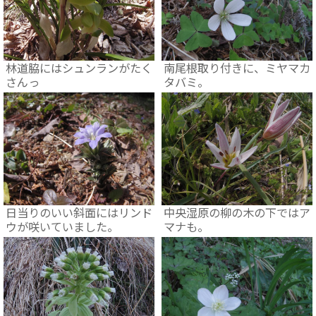
林道脇にはシュンランがたく
南尾根取り付きに、ミヤマカ
さんっ
タバミ。
日当りのいい斜面にはリンド
中央湿原の柳の木の下ではア
ウが咲いていました。
マナも。