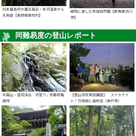
日本最高所の露天風呂・本沢温泉から
緑雨に楽しむ赤城自然園【群馬県渋川
天狗岳【長野県南牧村】
市】
同難易度の登山レポート
半国山・音羽渓谷 沢登り / 京都府亀
【登山学校実技講座】 スイカナイ
岡市
ト！万物相と風吹岩（神戸市）