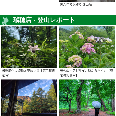
裏六甲で沢登り 逢山峡
瑞穂店 - 登山レポート
暑熱順化に御岳お花めぐり【東京都青
美の山・アジサイ、駅からハイク【埼
梅市】
玉県秩父市】