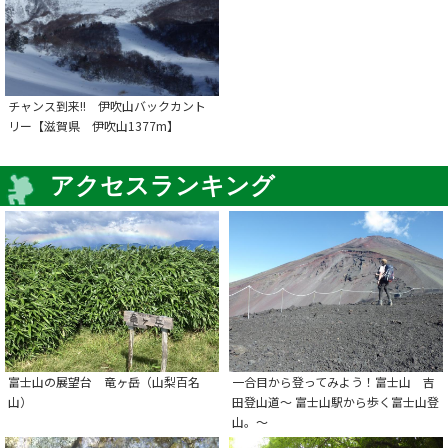
チャンス到来!! 伊吹山バックカント
リー【滋賀県 伊吹山1377m】
アクセスランキング
富士山の展望台 竜ヶ岳（山梨百名
一合目から登ってみよう！富士山 吉
山）
田登山道～ 富士山駅から歩く富士山登
山。～