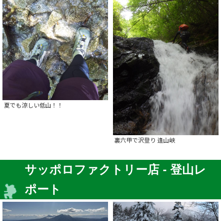
夏でも涼しい低山！！
裏六甲で沢登り 逢山峡
サッポロファクトリー店 - 登山レ
ポート