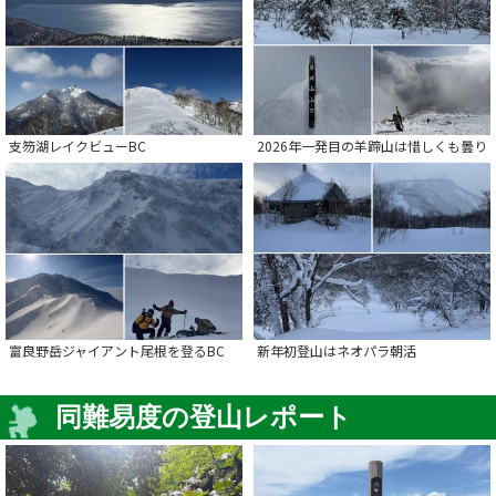
支笏湖レイクビューBC
2026年一発目の羊蹄山は惜しくも曇り
富良野岳ジャイアント尾根を登るBC
新年初登山はネオパラ朝活
同難易度の登山レポート