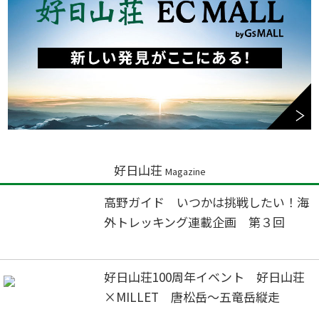
好日山荘
Magazine
高野ガイド いつかは挑戦したい！海
外トレッキング連載企画 第３回
好日山荘100周年イベント 好日山荘
×MILLET 唐松岳～五竜岳縦走