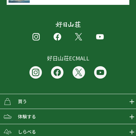
好日山荘ECMALL
買う
ECMALLの商品をさがす
体験する
取り扱いブランド一覧
おとな女子登山部
しらべる