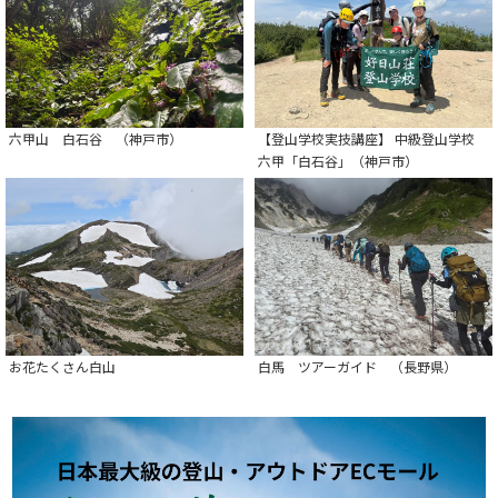
六甲山 白石谷 （神戸市）
【登山学校実技講座】 中級登山学校
六甲「白石谷」（神戸市）
お花たくさん白山
白馬 ツアーガイド （長野県）