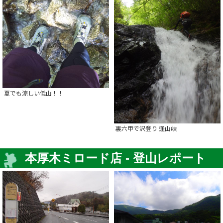
夏でも涼しい低山！！
裏六甲で沢登り 逢山峡
本厚木ミロード店 - 登山レポート