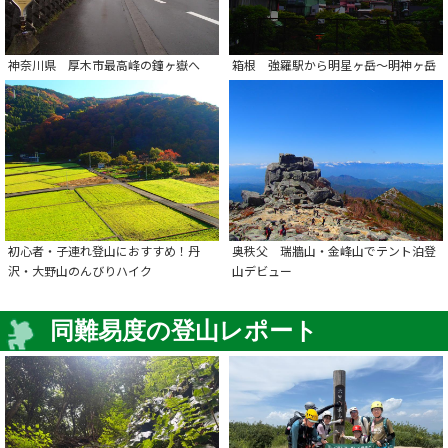
神奈川県 厚木市最高峰の鐘ヶ嶽へ
箱根 強羅駅から明星ヶ岳～明神ヶ岳
初心者・子連れ登山におすすめ！丹
奥秩父 瑞牆山・金峰山でテント泊登
沢・大野山のんびりハイク
山デビュー
同難易度の登山レポート