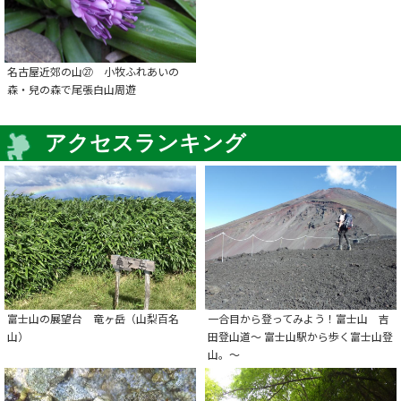
名古屋近郊の山㉗ 小牧ふれあいの
森・兒の森で尾張白山周遊
アクセスランキング
富士山の展望台 竜ヶ岳（山梨百名
一合目から登ってみよう！富士山 吉
山）
田登山道～ 富士山駅から歩く富士山登
山。～