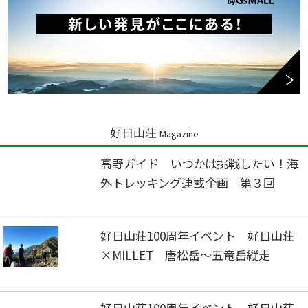
好日山荘
Magazine
高野ガイド いつかは挑戦したい！海
外トレッキング連載企画 第３回
好日山荘100周年イベント 好日山荘
×MILLET 唐松岳～五竜岳縦走
好日山荘100周年イベント 好日山荘