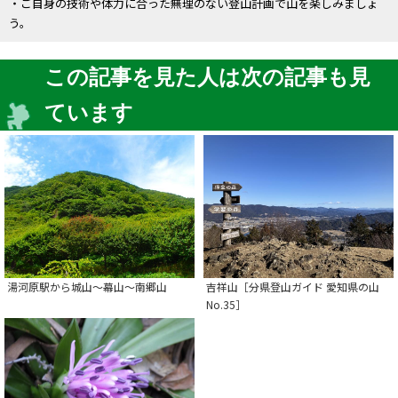
・ご自身の技術や体力に合った無理のない登山計画で山を楽しみましょ
う。
この記事を見た人は次の記事も見
ています
湯河原駅から城山〜幕山〜南郷山
吉祥山［分県登山ガイド 愛知県の山
No.35］