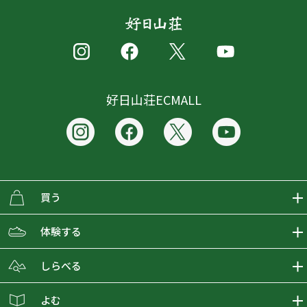
好日山荘ECMALL
買う
ECMALLの商品をさがす
体験する
取り扱いブランド一覧
おとな女子登山部
しらべる
店舗の商品をさがす
登山学校
登山レポート
よむ