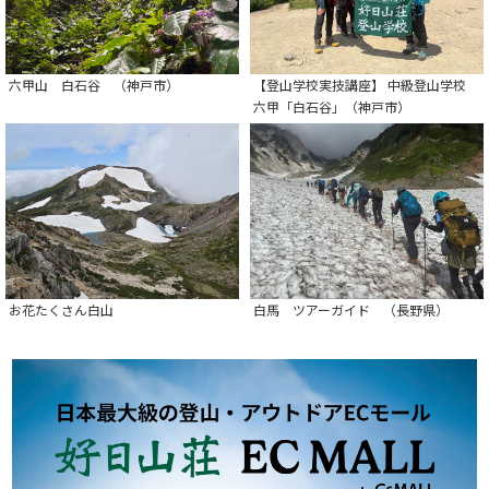
六甲山 白石谷 （神戸市）
【登山学校実技講座】 中級登山学校
六甲「白石谷」（神戸市）
お花たくさん白山
白馬 ツアーガイド （長野県）