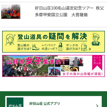
好日山荘100名山選定記念ツアー 秩父
多摩甲斐国立公園 大菩薩嶺
好日山荘 公式アプリ