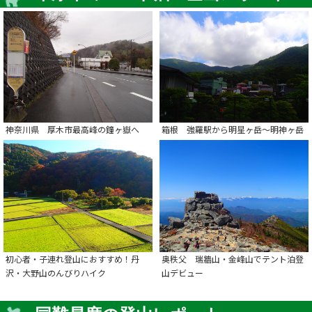
神奈川県 厚木市最高峰の鐘ヶ嶽へ
箱根 強羅駅から明星ヶ岳～明神ヶ岳
初心者・子連れ登山におすすめ！丹
奥秩父 瑞牆山・金峰山でテント泊登
沢・大野山のんびりハイク
山デビュー