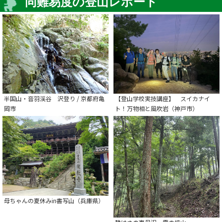
同難易度の登山レポート
半国山・音羽渓谷 沢登り / 京都府亀
【登山学校実技講座】 スイカナイ
岡市
ト！万物相と風吹岩（神戸市）
母ちゃんの夏休みin書写山（兵庫県）