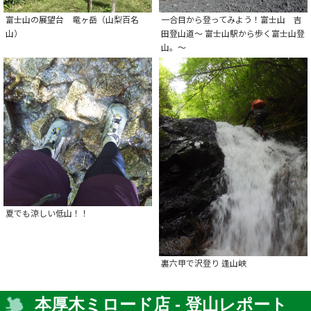
富士山の展望台 竜ヶ岳（山梨百名
一合目から登ってみよう！富士山 吉
山）
田登山道～ 富士山駅から歩く富士山登
山。～
夏でも涼しい低山！！
裏六甲で沢登り 逢山峡
本厚木ミロード店 - 登山レポート