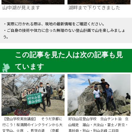
山中湖が見えます
湖畔まで下りてきました
・実際に行かれる際は、現地の最新情報をご確認ください。
・ご自身の技術や体力に合った無理のない登山計画で山を楽しみましょ
う。
この記事を見た人は次の記事も見
ています
【登山学校実技講座】 そうだ京都に
好日山荘登山学校 立山テント泊 立
行こう！桜満開のインクラインから大
山縦走 雄山・大汝山・富士ノ折立・
文字山、火床 、哲学の道 （京都
真砂岳・別山・別山北峰 二日目