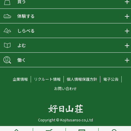
買う
ECMALLの商品をさがす
体験する
取り扱いブランド一覧
おとな女子登山部
しらべる
店舗の商品をさがす
登山学校
登山レポート
よむ
ショップブログ
YamaPos
スタートNAVI
ECMedia
働く
会員募集
グラビティリサーチ
山の辞典
ECMALLチャンネル
新卒採用情報
企業情報
リクルート情報
個人情報保護方針
電子公告
オンラインコンシェルジュ
好日山荘マガジン
中途採用情報
お問い合わせ
好日山荘チャンネル
キャリア採用情報
アルバイト採用情報
Copyright © Kojitusanso.co,Ltd
社員メッセージ