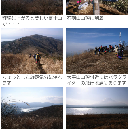
稜線に上がると美しい富士山
石割山山頂に到着
が・・・
ちょっとした縦走気分に浸れ
大平山山頂付近にはパラグラ
ます
イダーの飛行地点もあります