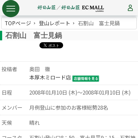
TOPページ
登山レポート
石割山 富士見鍋
石割山 富士見鍋
投稿者
奥田 徹
本厚木ミロード店
日程
2008年01月10日 (木)～2008年01月10日 (木)
メンバー
月例登山に参加のお客様総勢28名
天候
晴れ
コースタ
石割山登山口8：50---富士見平9：15---石割神