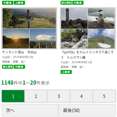
サンセット登山 冷水山
『山の日』をカムイミンタラで過ごそ
入山日： 2025年08月13日
う トムラウシ編
投稿者： 斉藤 裕一
入山日： 2025年08月11日
投稿者： 斉藤 裕一
1148
1
20
件中
〜
件表示
1
2
3
4
5
次へ
最後(58)