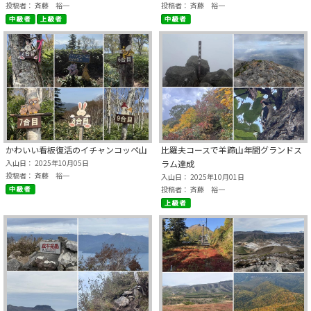
投稿者： 斉藤 裕一
投稿者： 斉藤 裕一
かわいい看板復活のイチャンコッペ山
比羅夫コースで羊蹄山年間グランドス
入山日： 2025年10月05日
ラム達成
投稿者： 斉藤 裕一
入山日： 2025年10月01日
投稿者： 斉藤 裕一