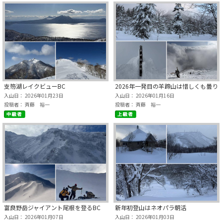
支笏湖レイクビューBC
2026年一発目の羊蹄山は惜しくも曇り
入山日： 2026年01月23日
入山日： 2026年01月16日
投稿者： 斉藤 裕一
投稿者： 斉藤 裕一
富良野岳ジャイアント尾根を登るBC
新年初登山はネオパラ朝活
入山日： 2026年01月07日
入山日： 2026年01月03日