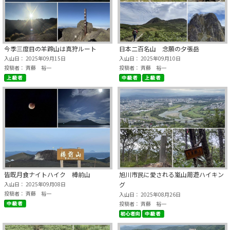
今季三度目の羊蹄山は真狩ルート
日本二百名山 念願の夕張岳
入山日： 2025年09月15日
入山日： 2025年09月10日
投稿者： 斉藤 裕一
投稿者： 斉藤 裕一
皆既月食ナイトハイク 樽前山
旭川市民に愛される嵐山周遊ハイキン
入山日： 2025年09月08日
グ
投稿者： 斉藤 裕一
入山日： 2025年08月26日
投稿者： 斉藤 裕一