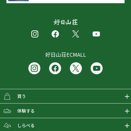
好日山荘ECMALL
買う
ECMALLの商品をさがす
体験する
取り扱いブランド一覧
おとな女子登山部
しらべる