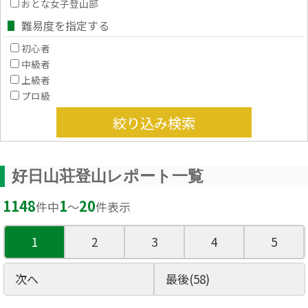
おとな女子登山部
難易度を指定する
初心者
中級者
上級者
プロ級
絞り込み検索
好日山荘登山レポート一覧
1148
1
20
件中
〜
件表示
1
2
3
4
5
次へ
最後(58)