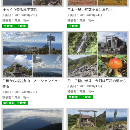
ゆっくり登る風不死岳
日本一早い紅葉を見に黒岳へ
入山日： 2025年09月29日
入山日： 2025年09月24日
投稿者： 斉藤 裕一
投稿者： 斉藤 裕一
午後から塩谷丸山 オーシャンビュー
月一手稲山参拝 今月は平和の滝から
登山
入山日： 2025年09月17日
投稿者： 斉藤 裕一
入山日： 2025年09月22日
投稿者： 斉藤 裕一