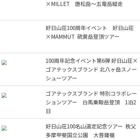
×MILLET 唐松岳～五竜岳縦走
好日山荘100周年イベント 好日山荘
×MAMMUT 硫黄岳登頂ツアー
100周年記念イベント第6弾 好日山荘×
ゴアテックスブランド 北八ヶ岳スノー
シューツアー
ゴアテックスブランド 特別コラボレー
ションツアー 白馬乗鞍岳登頂 1泊2
日
好日山荘100名山選定記念ツアー 秩父
多摩甲斐国立公園 大菩薩嶺