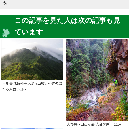
う。
この記事を見た人は次の記事も見
ています
谷川岳 馬蹄形＋大源太山縦走～雲の溢
れる人食い山～
大杉谷～日出ヶ岳(大台ケ原) 11月