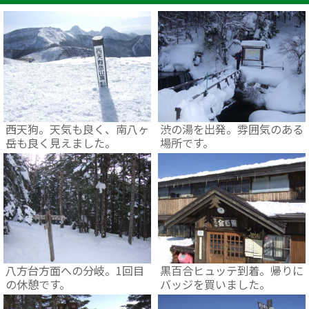
西天狗。天気も良く、南八ヶ
渋の湯を出発。雰囲気のある
岳も良く見えました。
場所です。
八方台方面への分岐。1回目
黒百合ヒュッテ到着。帰りに
の休憩です。
バッジを買いました。