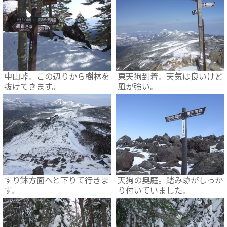
中山峠。この辺りから樹林を
東天狗到着。天気は良いけど
抜けてきます。
風が強い。
すり鉢方面へと下りて行きま
天狗の奥庭。踏み跡がしっか
す。
り付いていました。