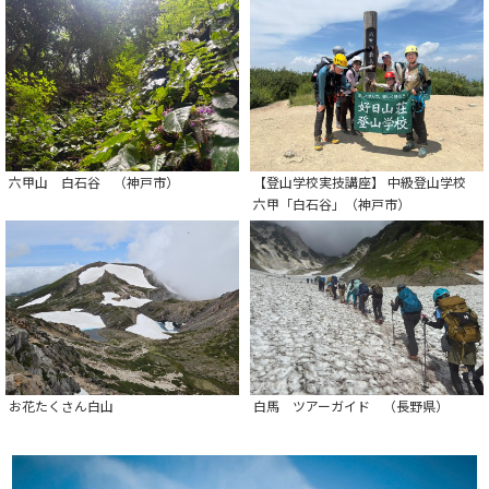
六甲山 白石谷 （神戸市）
【登山学校実技講座】 中級登山学校
六甲「白石谷」（神戸市）
お花たくさん白山
白馬 ツアーガイド （長野県）