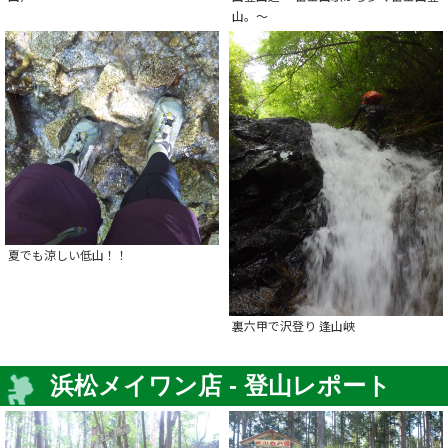
山。～
夏でも涼しい低山！！
裏六甲で沢登り 逢山峡
浜松メイワン店 - 登山レポート