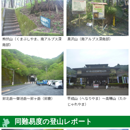
熊伏山（くまぶしやま、南アルプス深
黒沢山（南アルプス深南部）
南部）
鈴北岳～御池岳～鈴ヶ岳（鈴鹿）
平成山（へなりやま）～高曝山（たか
じゃれやま）
同難易度の登山レポート