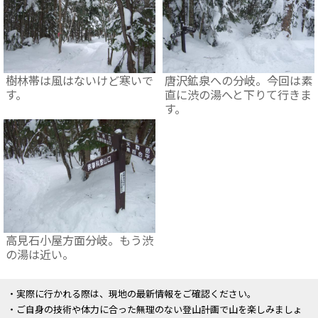
樹林帯は風はないけど寒いで
唐沢鉱泉への分岐。今回は素
す。
直に渋の湯へと下りて行きま
す。
高見石小屋方面分岐。もう渋
の湯は近い。
・実際に行かれる際は、現地の最新情報をご確認ください。
・ご自身の技術や体力に合った無理のない登山計画で山を楽しみましょ