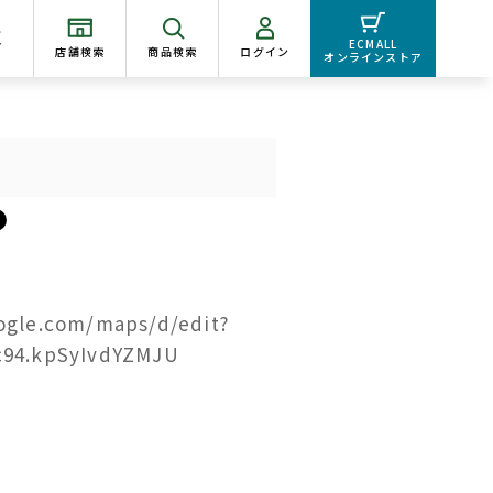
く
ECMALL
店舗検索
商品検索
ログイン
オンラインストア
ogle.com/maps/d/edit?
c94.kpSyIvdYZMJU