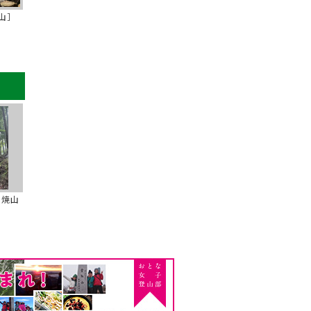
山］
の焼山