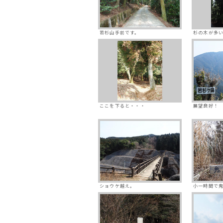
若杉山手前です。
杉の木が多
ここを下ると・・・
展望良好！
ショウケ越え。
小一時間で