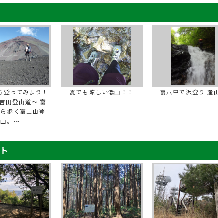
ら登ってみよう！
夏でも涼しい低山！！
裏六甲で沢登り 逢
吉田登山道～ 富
から歩く富士山登
山。～
ート