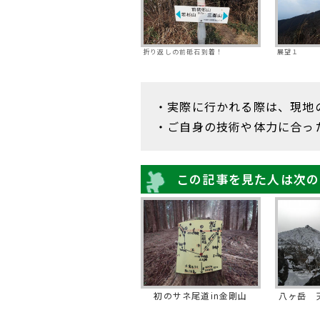
折り返しの前砥石到着！
展望１
・実際に行かれる際は、現地
・ご自身の技術や体力に合っ
この記事を見た人は次の
初のサネ尾道in金剛山
八ヶ岳 