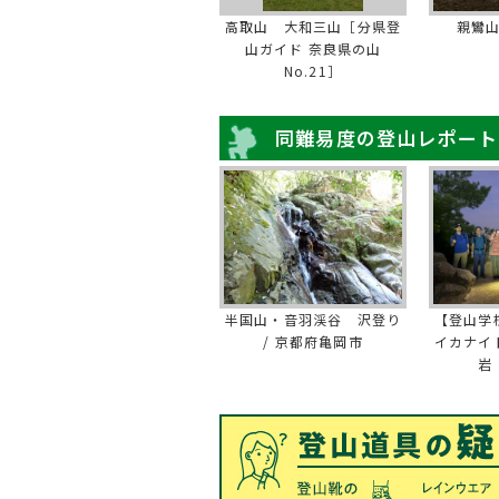
高取山 大和三山［分県登
親鸞
山ガイド 奈良県の山
No.21］
同難易度の登山レポート
半国山・音羽渓谷 沢登り
【登山学
/ 京都府亀岡市
イカナイ
岩