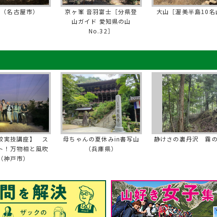
山（名古屋市）
京ヶ峯 音羽富士［分県登
大山［渥美半島10名
山ガイド 愛知県の山
No.32］
校実技講座】 ス
母ちゃんの夏休みin書写山
静けさの裏丹沢 霧
ト！万物相と風吹
（兵庫県）
（神戸市）