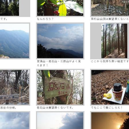
いです。
なんだろう？
若杉山山頂は展望良くない
宝満山・砥石山・三群山がよく見
ここから気持ち良い縦走です
えます！
鬼岩谷の分岐。
砥石山は展望良くないです。
でもここで腹ごしらえ！