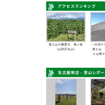
アクセスランキング
富士山の展望台 竜ヶ岳
一合目か
（山梨百名山）
富士山 
士山駅
名古屋栄店 - 登山レポ