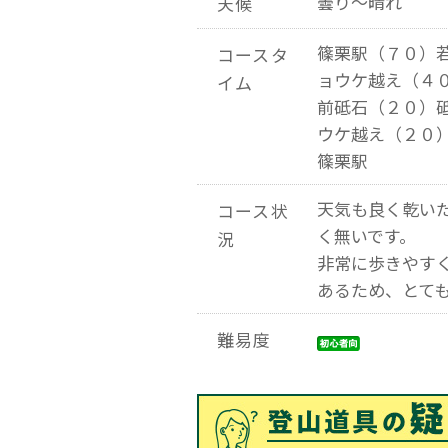
曇り～晴れ
天候
篠栗駅（７０）
コースタ
ョウケ越え（４
イム
前砥石（２０）
ウケ越え（２０
篠栗駅
天気も良く乾い
コース状
く無いです。
況
非常に歩きやす
あるため、とて
難易度