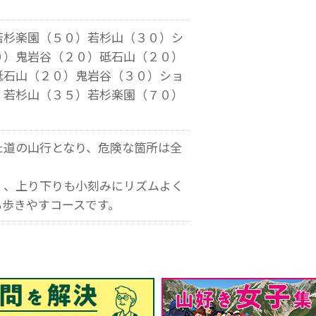
若杉楽園（５０）若杉山（３０）シ
０）鬼岩谷（２０）砥石山（２０）
砥石山（２０）鬼岩谷（３０）ショ
）若杉山（３５）若杉楽園（７０）
た道の山行となり、危険な箇所は全
く、上り下りも小刻みにリズムよく
も歩きやすコースです。