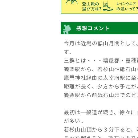
感想コメント
今月は近場の低山月間として
す。
三群とは・・・糟屋郡・嘉穂
篠栗駅から、若杉山〜砥石山
竈門神社経由の太宰府駅に至
距離が長く、夕方から予定が
篠栗駅から前砥石山までのピ
最初は一般道が続き、徐々に
が多い。
若杉山山頂から３分下ると、
それを超えると、砥石山まで