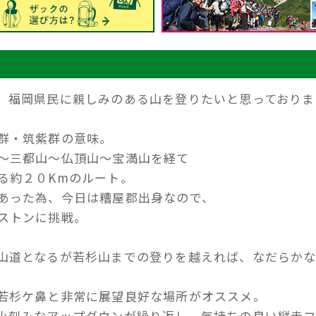
、福岡県民に親しみのある山を登りたいと思っておりま
群・筑紫群の意味。
〜三都山〜仏頂山〜宝満山を経て
る約２０Kmのルート。
あった為、今日は糟屋郡出身なので、
ストンに挑戦。
山道となるが若杉山までの登りを越えれば、なだらか
若杉ケ鼻と非常に展望良好な場所がオススメ。
小刻みなアップダウンが繰り返し、気持ちの良い縦走