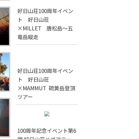
好日山荘100周年イベン
ト 好日山荘
×MILLET 唐松岳～五
竜岳縦走
好日山荘100周年イベン
ト 好日山荘
×MAMMUT 硫黄岳登頂
ツアー
100周年記念イベント第6