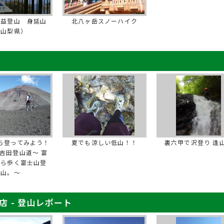
利益登山 身延山
北八ヶ岳スノーハイク
（山梨県）
ら登ってみよう！
夏でも涼しい低山！！
裏六甲で沢登り 逢
吉田登山道～ 富
から歩く富士山登
山。～
 - 登山レポート