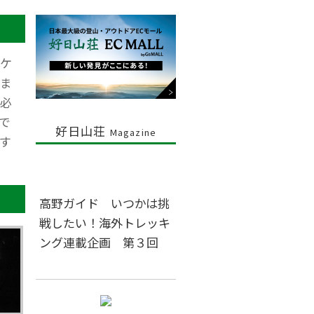
ケ
ま
必
で
好日山荘
Magazine
す
高野ガイド いつかは挑
戦したい！海外トレッキ
ング連載企画 第３回