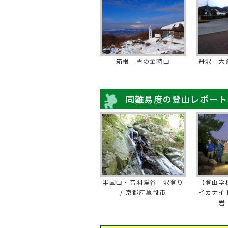
箱根 雪の金時山
丹沢 大
同難易度の登山レポート
半国山・音羽渓谷 沢登り
【登山学
/ 京都府亀岡市
イカナイ
岩