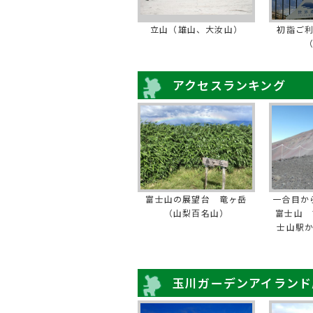
立山（雄山、大汝山）
初詣ご
アクセスランキング
富士山の展望台 竜ヶ岳
一合目か
（山梨百名山）
富士山 
士山駅
玉川ガーデンアイランド店