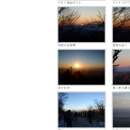
ヤビツ登山ポスト
ライトつけ
初日の出登場
初日の出２
あけおめ
真っ赤な富