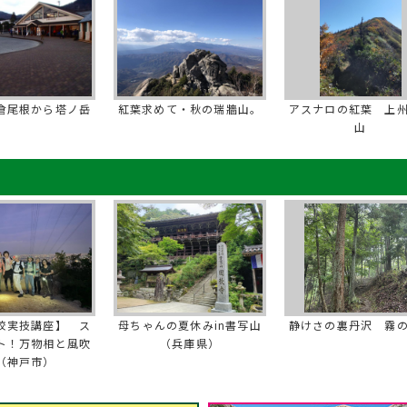
倉尾根から塔ノ岳
紅葉求めて・秋の瑞牆山。
アスナロの紅葉 上
山
校実技講座】 ス
母ちゃんの夏休みin書写山
静けさの裏丹沢 霧
ト！万物相と風吹
（兵庫県）
（神戸市）