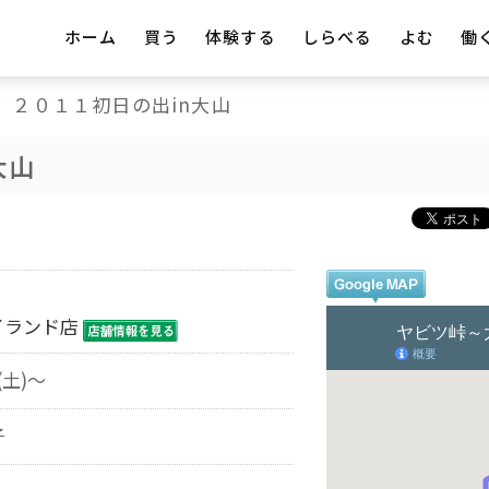
ホーム
買う
体験する
しらべる
よむ
働
２０１１初日の出in大山
大山
イランド店
(土)～
子