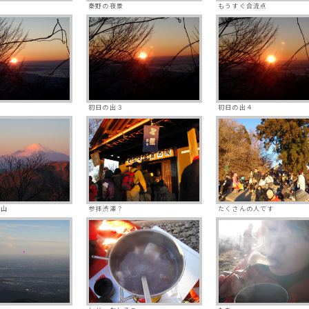
て
秦野の夜景
もうすぐ合流点
初日の出３
初日の出４
士山
参拝渋滞？
たくさんの人です