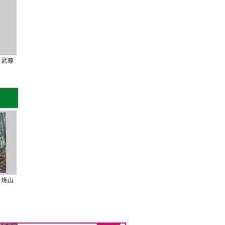
州武尊
の焼山