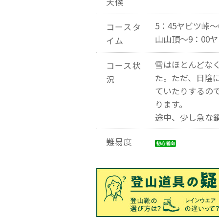
天候
5：45ヤビツ峠～
コースタ
山山頂～9：00
イム
雪はほとんどな
コース状
た。ただ、日陰
況
ていたりするの
ります。
途中、少し急な
難易度