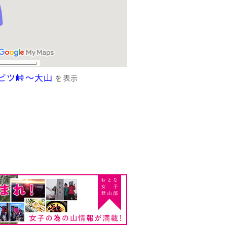
ビツ峠～大山
を表示