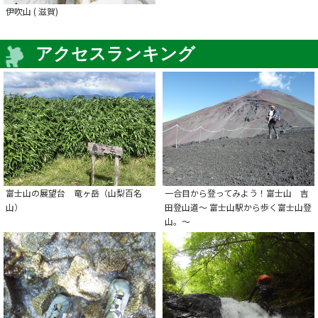
伊吹山 ( 滋賀)
アクセスランキング
富士山の展望台 竜ヶ岳（山梨百名
一合目から登ってみよう！富士山 吉
山）
田登山道～ 富士山駅から歩く富士山登
山。～