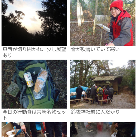
東西が切り開かれ、少し展望
雪が吹雪いていて寒い
あり
今日の行動食は宮崎名物セッ
鈴嶽神社前に人だかり
ト