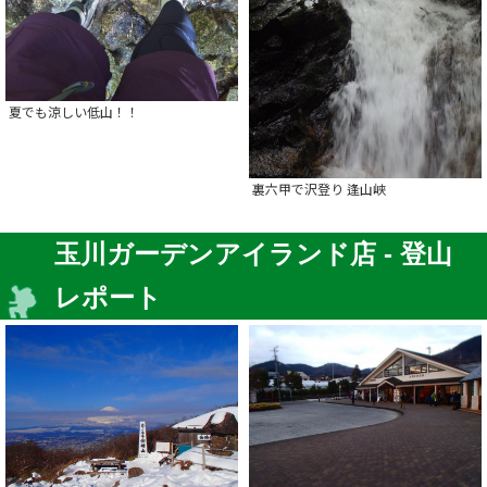
夏でも涼しい低山！！
裏六甲で沢登り 逢山峡
玉川ガーデンアイランド店 - 登山
レポート