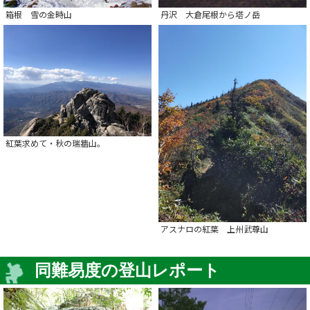
箱根 雪の金時山
丹沢 大倉尾根から塔ノ岳
紅葉求めて・秋の瑞牆山。
アスナロの紅葉 上州武尊山
同難易度の登山レポート