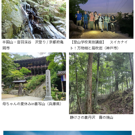
半国山・音羽渓谷 沢登り / 京都府亀
【登山学校実技講座】 スイカナイ
岡市
ト！万物相と風吹岩（神戸市）
母ちゃんの夏休みin書写山（兵庫県）
静けさの裏丹沢 霧の焼山