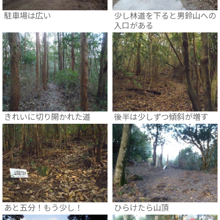
駐車場は広い
少し林道を下ると男鈴山への
入口がある
きれいに切り開かれた道
後半は少しずつ傾斜が増す
あと五分！もう少し！
ひらけたら山頂