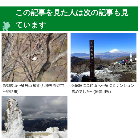
この記事を見た人は次の記事も見
ています
高御位山～桶居山 縦走(兵庫県高砂市
休館日に金時山へ～気温とテンション
～姫路市)
高めでした～(神奈川県)