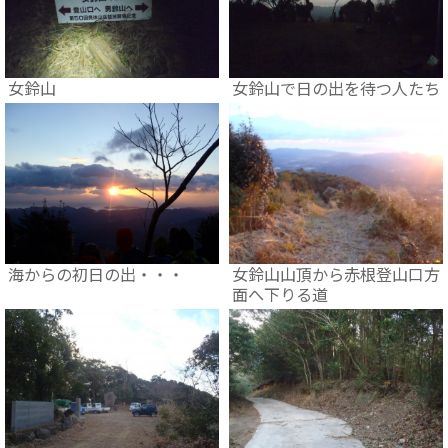
女鈴山
女鈴山で日の出を待つ人たち
海からの初日の出・・・
女鈴山山頂から赤根登山口方
面へ下りる道